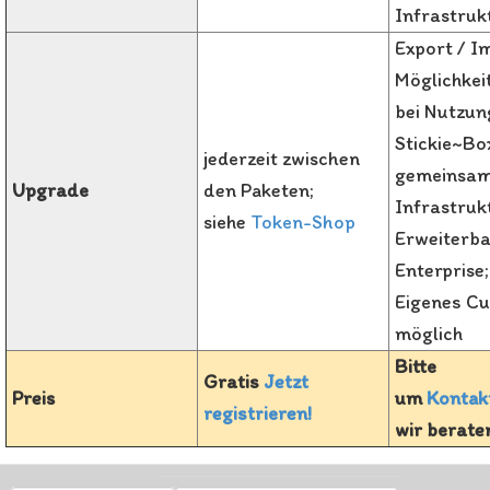
Infrastruk
Export / I
Möglichkei
bei Nutzun
Stickie~Box
jederzeit zwischen
gemeinsam
Upgrade
den Paketen;
Infrastruk
siehe
Token-Shop
Erweiterba
Enterprise;
Eigenes Cu
möglich
Bitte
Gratis
Jetzt
Preis
um
Kontak
registrieren!
wir berate