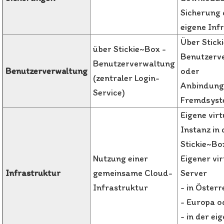
Sicherung
eigene Inf
Über Stick
über Stickie~Box -
Benutzerv
Benutzerverwaltung
Benutzerverwaltung
oder
(zentraler Login-
Anbindung 
Service)
Fremdsyst
Eigene virt
Instanz in 
Stickie~Bo
Nutzung einer
Eigener vir
Infrastruktur
gemeinsame Cloud-
Server
Infrastruktur
- in Österr
- Europa o
- in der ei