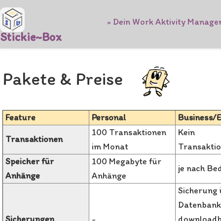
» Dein Work Aktivity Manag
Stickie~Box
Pakete & Preise
Feature
Personal
Business/E
100 Transaktionen
Kein
Transaktionen
im Monat
Transaktio
Speicher für
100 Megabyte für
je nach Be
Anhänge
Anhänge
Sicherung 
Datenbank
Sicherungen
-
downloadb